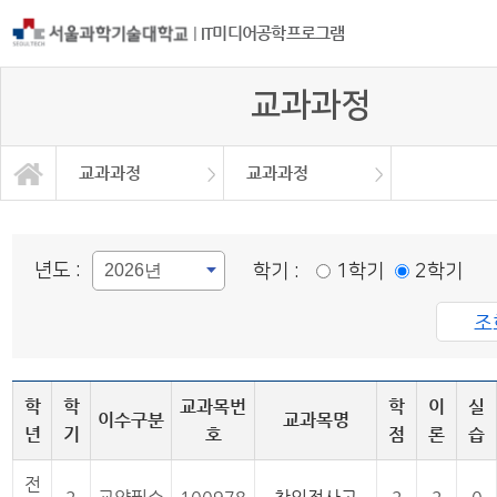
|
IT미디어공학프로그램
교과과정
교과과정
교과과정
교육과정이수체계도
프로그램소개
교과목 소개
강의시간표
교과과정
공지사항
교과과정
자료실
대학원
년도 :
학기 :
1학기
2학기
학
학
교과목번
학
이
실
이수구분
교과목명
년
기
호
점
론
습
전