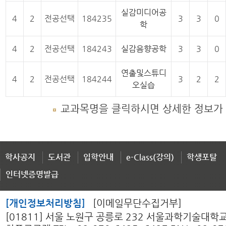
실감미디어공
4
2
전공선택
184235
3
3
0
학
4
2
전공선택
184243
실감음향공학
3
3
0
연출및스튜디
4
2
전공선택
184244
3
2
2
오실습
교과목명을 클릭하시면 상세한 정보가
학사공지
도서관
입학안내
e-Class(강의)
학생포탈
인터넷증명발급
[개인정보처리방침]
[이메일무단수집거부]
[01811] 서울 노원구 공릉로 232 서울과학기술대학