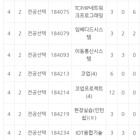
TCP/IP네트워
4
2
전공선택
184075
3
0
6
크프로그래밍
임베디드시스
4
2
전공선택
184079
3
2
2
템
이동통신시스
4
2
전공선택
184093
3
3
0
템
4
2
전공선택
184213
코업(4)
6
0
0
코업프로젝트
4
2
전공선택
184214
12
0
0
(4)
현장실습(인턴
4
2
전공선택
184219
3
0
0
쉽)(Ⅱ)
4
2
전공선택
184234
IOT융합기술
3
3
0