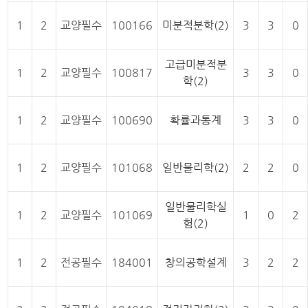
1
2
교양필수
100166
미분적분학(2)
3
3
0
고급미분적분
1
2
교양필수
100817
3
3
0
학(2)
1
2
교양필수
100690
확률과통계
3
3
0
1
2
교양필수
101068
일반물리학(2)
2
2
0
일반물리학실
1
2
교양필수
101069
1
0
2
험(2)
1
2
전공필수
184001
창의공학설계
3
2
2