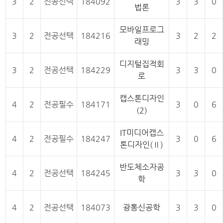
3
2
전공선택
184092
3
3
0
법론
모바일프로그
3
2
전공선택
184216
3
2
2
래밍
디지털집적회
3
2
전공선택
184229
3
3
0
로
캡스톤디자인
4
2
전공필수
184171
3
0
6
(2)
IT미디어캡스
4
2
전공필수
184247
3
0
6
톤디자인(Ⅱ)
반도체소자공
4
2
전공선택
184245
3
3
0
학
4
2
전공선택
184073
광통신공학
3
3
0