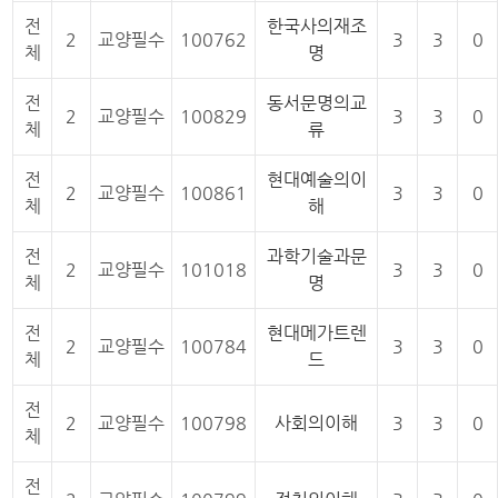
전
한국사의재조
2
교양필수
100762
3
3
0
체
명
전
동서문명의교
2
교양필수
100829
3
3
0
체
류
전
현대예술의이
2
교양필수
100861
3
3
0
체
해
전
과학기술과문
2
교양필수
101018
3
3
0
체
명
전
현대메가트렌
2
교양필수
100784
3
3
0
체
드
전
2
교양필수
100798
사회의이해
3
3
0
체
전