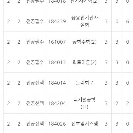
2
2
전공필수
184018
전기자기학(2)
3
3
0
응용전기전자
2
2
전공필수
184239
3
0
6
실험
2
2
전공필수
161007
공학수학(2)
3
3
0
2
2
전공필수
184013
회로이론(2)
3
3
0
2
2
전공선택
184014
논리회로
3
3
0
디지털공학
2
2
전공선택
184204
3
2
2
(Ⅱ)
2
2
전공선택
184026
신호및시스템
3
3
0