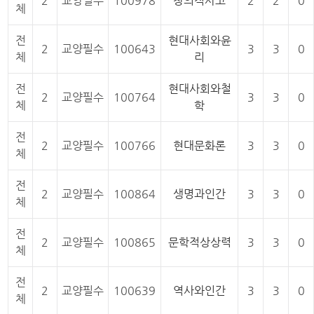
2
교양필수
100978
창의적사고
2
2
0
체
전
현대사회와윤
2
교양필수
100643
3
3
0
체
리
전
현대사회와철
2
교양필수
100764
3
3
0
체
학
전
2
교양필수
100766
현대문화론
3
3
0
체
전
2
교양필수
100864
생명과인간
3
3
0
체
전
2
교양필수
100865
문학적상상력
3
3
0
체
전
2
교양필수
100639
역사와인간
3
3
0
체