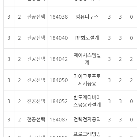
3
2
전공선택
184038
컴퓨터구조
3
3
0
3
2
전공선택
184040
RF회로설계
3
3
0
제어시스템설
3
2
전공선택
184042
3
2
2
계
마이크로프로
3
2
전공선택
184050
3
2
2
세서응용
반도체디바이
3
2
전공선택
184052
3
3
0
스응용과설계
3
2
전공선택
184087
전력전자공학
3
3
0
프로그래밍방