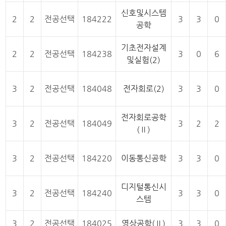
신호및시스템
2
2
전공선택
184222
3
3
0
공학
기초전자설계
2
2
전공선택
184238
3
0
6
및실험(2)
3
2
전공선택
184048
전자회로(2)
3
3
0
전자회로공학
3
2
전공선택
184049
3
2
2
(Ⅱ)
3
2
전공선택
184220
이동통신공학
3
3
0
디지털통신시
3
2
전공선택
184240
3
3
0
스템
3
2
전공선택
184025
영상공학(Ⅱ)
3
3
0