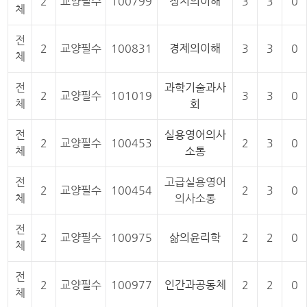
2
교양필수
100799
정치의이해
3
3
0
체
전
2
교양필수
100831
경제의이해
3
3
0
체
전
과학기술과사
2
교양필수
101019
3
3
0
체
회
전
실용영어의사
2
교양필수
100453
2
3
0
체
소통
전
고급실용영어
2
교양필수
100454
2
3
0
체
의사소통
전
2
교양필수
100975
삶의윤리학
2
2
0
체
전
2
교양필수
100977
인간과공동체
2
2
0
체