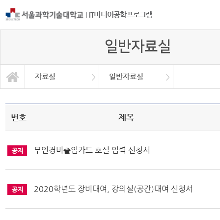
|
IT미디어공학프로그램
일반자료실
자료실
일반자료실
학사관련 자료
프로그램소개
일반자료실
교과과정
공지사항
졸업작품
자료실
대학원
장학금
번호
제목
무인경비출입카드 호실 입력 신청서
2020학년도 장비대여, 강의실(공간)대여 신청서