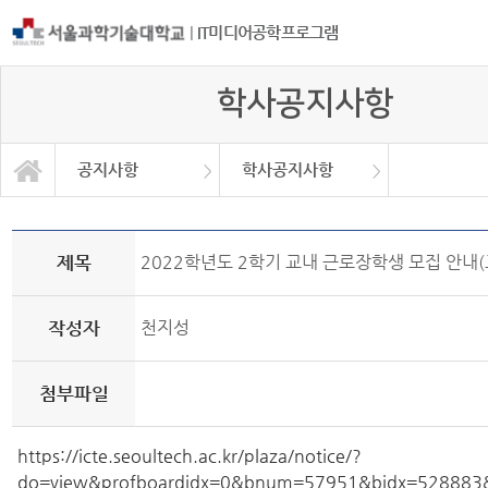
|
IT미디어공학프로그램
학사공지사항
공지사항
학사공지사항
프로그램소개
학사공지사항
교과과정
공지사항
취업정보
자료실
대학원
제목
2022학년도 2학기 교내 근로장학생 모집 안내(
작성자
천지성
첨부파일
https://icte.seoultech.ac.kr/plaza/notice/?
do=view&profboardidx=0&bnum=57951&bidx=528883&